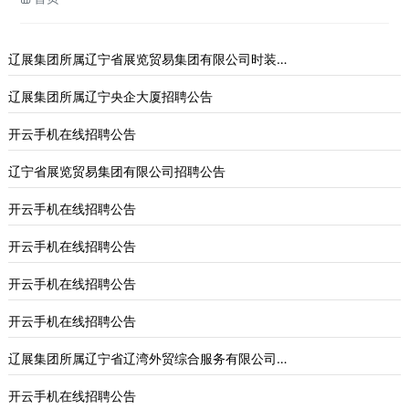
人力资源
辽展集团所属辽宁省展览贸易集团有限公司时装城
联系我们
招聘公告
辽展集团所属辽宁央企大厦招聘公告
开云手机在线招聘公告
辽宁省展览贸易集团有限公司招聘公告
开云手机在线招聘公告
开云手机在线招聘公告
开云手机在线招聘公告
开云手机在线招聘公告
辽展集团所属辽宁省辽湾外贸综合服务有限公司招
聘公告
开云手机在线招聘公告