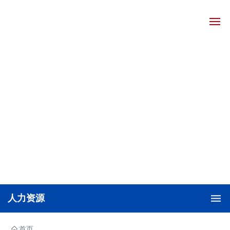
首页
集团概况
业务范围
开云(中国)
企业文化
开云手机在线
人力资源
社会责任
首页