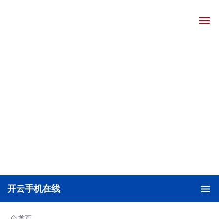
首页
集团概况
业务范围
开云(中国)
企业文化
开云手机在线
开云手机在线
社会责任
首页