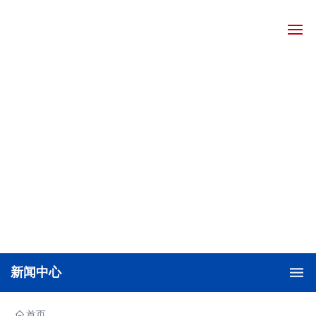
首页
集团概况
业务范围
开云(中国)
企业文化
开云手机在线
新闻中心
社会责任
首页