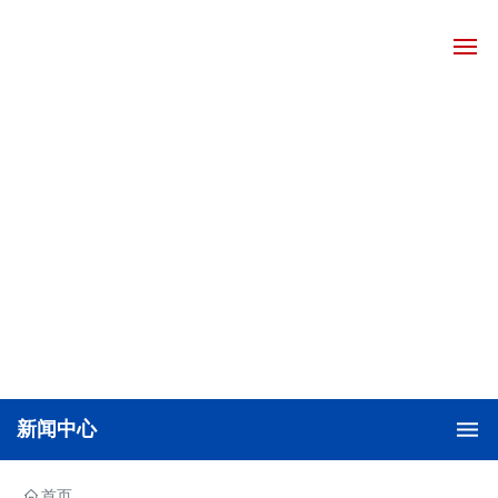
首页
集团概况
业务范围
开云(中国)
企业文化
开云手机在线
新闻中心
社会责任
首页